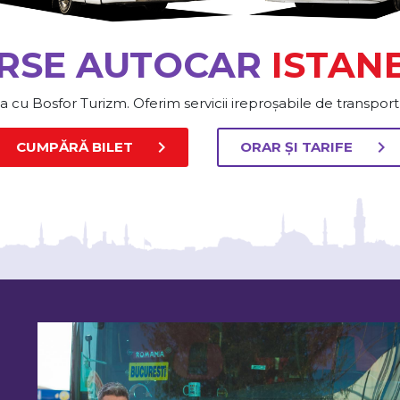
RSE AUTOCAR
ISTAN
ia cu Bosfor Turizm. Oferim servicii ireproșabile de transp
chevron_right
chevron_right
CUMPĂRĂ BILET
ORAR ȘI TARIFE
-