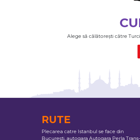
CU
Alege să călătorești către Turc
RUTE
Plecarea catre Istanbul se face din
București, autogara Autogara Perla Trans