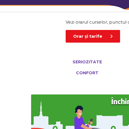
Vezi orarul curselor, punctul d
chevron_right
Orar și tarife
SERIOZITATE
CONFORT